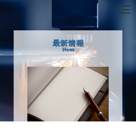
最新情報
News