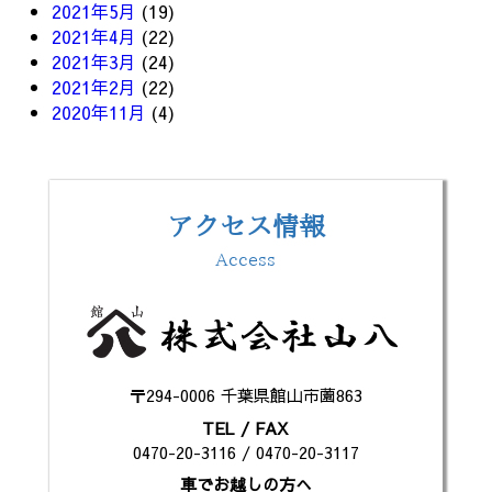
2021年5月
(19)
2021年4月
(22)
2021年3月
(24)
2021年2月
(22)
2020年11月
(4)
アクセス情報
Access
〒294-0006 千葉県館山市薗863
TEL / FAX
0470-20-3116 / 0470-20-3117
車でお越しの方へ