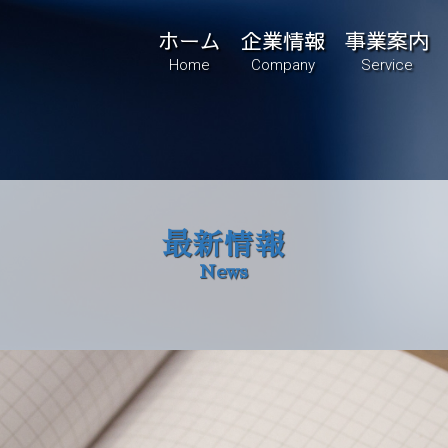
ホーム
企業情報
事業案内
Home
Company
Service
最新情報
News