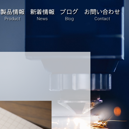
製品情報
新着情報
ブログ
お問い合わせ
Product
News
Blog
Contact