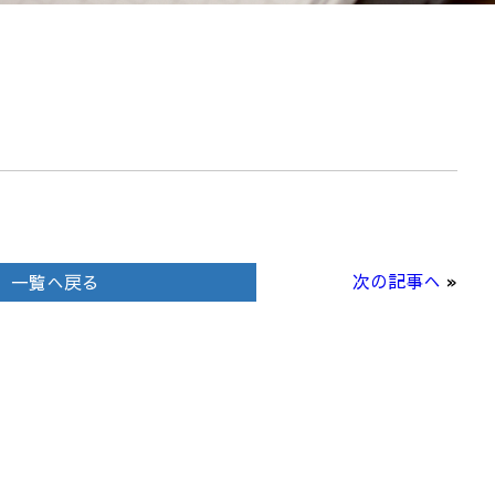
次の記事へ
»
一覧へ戻る