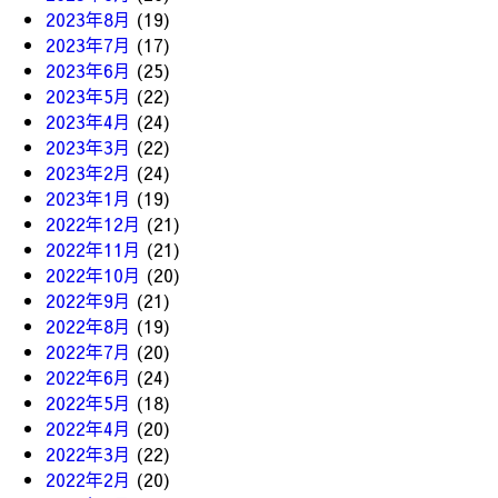
2023年8月
(19)
2023年7月
(17)
2023年6月
(25)
2023年5月
(22)
2023年4月
(24)
2023年3月
(22)
2023年2月
(24)
2023年1月
(19)
2022年12月
(21)
2022年11月
(21)
2022年10月
(20)
2022年9月
(21)
2022年8月
(19)
2022年7月
(20)
2022年6月
(24)
2022年5月
(18)
2022年4月
(20)
2022年3月
(22)
2022年2月
(20)