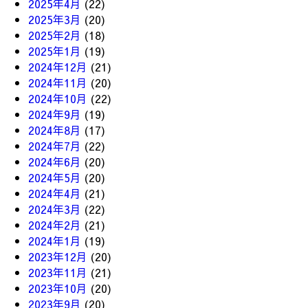
2025年4月
(22)
2025年3月
(20)
2025年2月
(18)
2025年1月
(19)
2024年12月
(21)
2024年11月
(20)
2024年10月
(22)
2024年9月
(19)
2024年8月
(17)
2024年7月
(22)
2024年6月
(20)
2024年5月
(20)
2024年4月
(21)
2024年3月
(22)
2024年2月
(21)
2024年1月
(19)
2023年12月
(20)
2023年11月
(21)
2023年10月
(20)
2023年9月
(20)