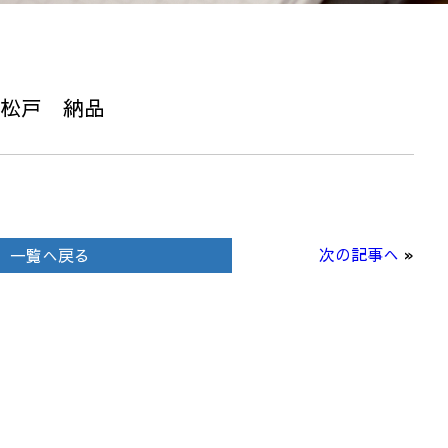
物 松戸 納品
次の記事へ
»
一覧へ戻る