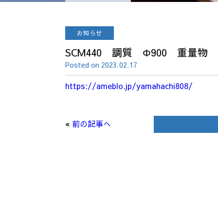
お知らせ
SCM440 調質 Φ900 重量
Posted on 2023.02.17
https://ameblo.jp/yamahachi808/
«
前の記事へ