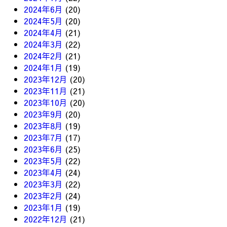
2024年6月
(20)
2024年5月
(20)
2024年4月
(21)
2024年3月
(22)
2024年2月
(21)
2024年1月
(19)
2023年12月
(20)
2023年11月
(21)
2023年10月
(20)
2023年9月
(20)
2023年8月
(19)
2023年7月
(17)
2023年6月
(25)
2023年5月
(22)
2023年4月
(24)
2023年3月
(22)
2023年2月
(24)
2023年1月
(19)
2022年12月
(21)