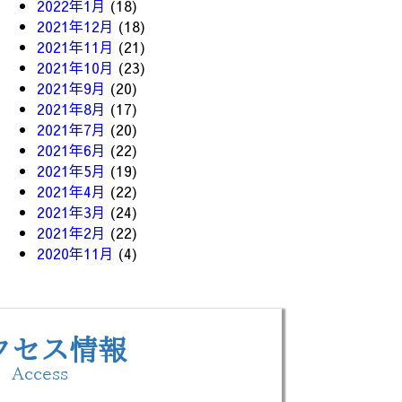
2022年1月
(18)
2021年12月
(18)
2021年11月
(21)
2021年10月
(23)
2021年9月
(20)
2021年8月
(17)
2021年7月
(20)
2021年6月
(22)
2021年5月
(19)
2021年4月
(22)
2021年3月
(24)
2021年2月
(22)
2020年11月
(4)
クセス情報
Access