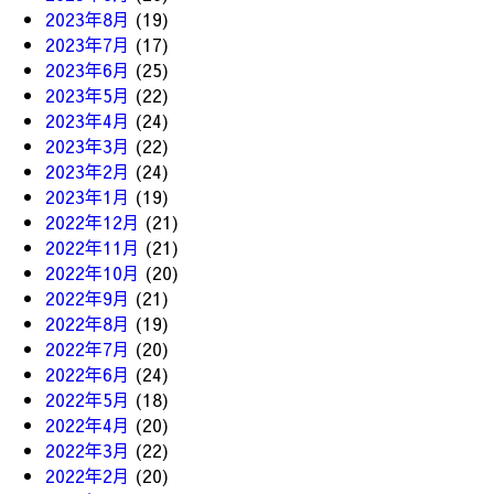
2023年8月
(19)
2023年7月
(17)
2023年6月
(25)
2023年5月
(22)
2023年4月
(24)
2023年3月
(22)
2023年2月
(24)
2023年1月
(19)
2022年12月
(21)
2022年11月
(21)
2022年10月
(20)
2022年9月
(21)
2022年8月
(19)
2022年7月
(20)
2022年6月
(24)
2022年5月
(18)
2022年4月
(20)
2022年3月
(22)
2022年2月
(20)