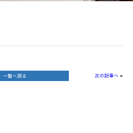
次の記事へ
»
一覧へ戻る