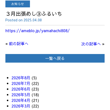
お知らせ
３月出張めし③ふるいち
Posted on 2025.04.08
https://ameblo.jp/yamahachi808/
«
前の記事へ
次の記事へ
»
一覧へ戻る
2026年8月
(5)
2026年7月
(22)
2026年6月
(23)
2026年5月
(18)
2026年4月
(21)
2026年3月
(22)