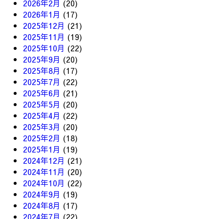
2026年2月
(20)
2026年1月
(17)
2025年12月
(21)
2025年11月
(19)
2025年10月
(22)
2025年9月
(20)
2025年8月
(17)
2025年7月
(22)
2025年6月
(21)
2025年5月
(20)
2025年4月
(22)
2025年3月
(20)
2025年2月
(18)
2025年1月
(19)
2024年12月
(21)
2024年11月
(20)
2024年10月
(22)
2024年9月
(19)
2024年8月
(17)
2024年7月
(22)