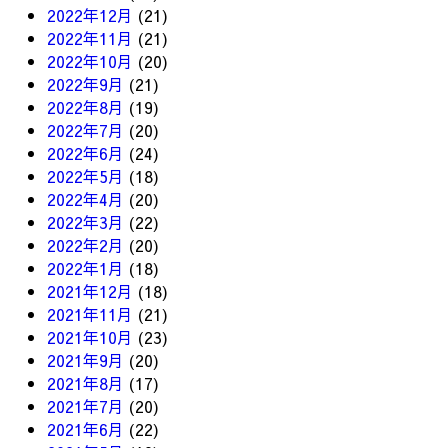
2022年12月
(21)
2022年11月
(21)
2022年10月
(20)
2022年9月
(21)
2022年8月
(19)
2022年7月
(20)
2022年6月
(24)
2022年5月
(18)
2022年4月
(20)
2022年3月
(22)
2022年2月
(20)
2022年1月
(18)
2021年12月
(18)
2021年11月
(21)
2021年10月
(23)
2021年9月
(20)
2021年8月
(17)
2021年7月
(20)
2021年6月
(22)