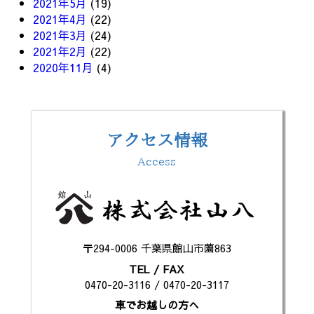
2021年5月
(19)
2021年4月
(22)
2021年3月
(24)
2021年2月
(22)
2020年11月
(4)
アクセス情報
Access
〒294-0006 千葉県館山市薗863
TEL / FAX
0470-20-3116 / 0470-20-3117
車でお越しの方へ