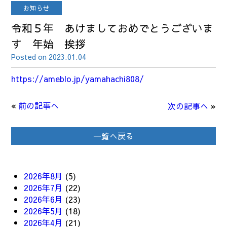
お知らせ
令和５年 あけましておめでとうございま
す 年始 挨拶
Posted on 2023.01.04
https://ameblo.jp/yamahachi808/
«
前の記事へ
次の記事へ
»
一覧へ戻る
2026年8月
(5)
2026年7月
(22)
2026年6月
(23)
2026年5月
(18)
2026年4月
(21)