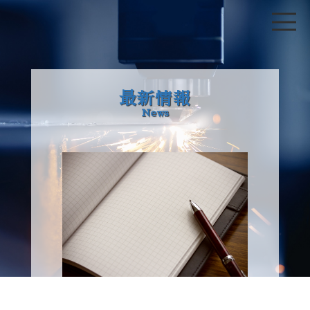
最新情報
News