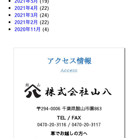
2021年5月
(19)
2021年4月
(22)
2021年3月
(24)
2021年2月
(22)
2020年11月
(4)
アクセス情報
Access
〒294-0006 千葉県館山市薗863
TEL / FAX
0470-20-3116 / 0470-20-3117
車でお越しの方へ