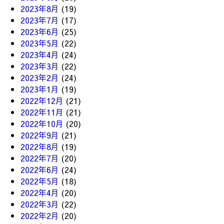
2023年8月
(19)
2023年7月
(17)
2023年6月
(25)
2023年5月
(22)
2023年4月
(24)
2023年3月
(22)
2023年2月
(24)
2023年1月
(19)
2022年12月
(21)
2022年11月
(21)
2022年10月
(20)
2022年9月
(21)
2022年8月
(19)
2022年7月
(20)
2022年6月
(24)
2022年5月
(18)
2022年4月
(20)
2022年3月
(22)
2022年2月
(20)