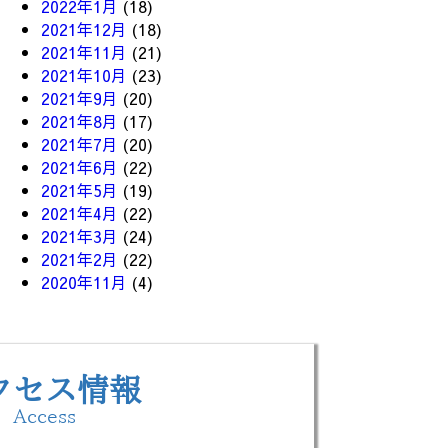
2022年1月
(18)
2021年12月
(18)
2021年11月
(21)
2021年10月
(23)
2021年9月
(20)
2021年8月
(17)
2021年7月
(20)
2021年6月
(22)
2021年5月
(19)
2021年4月
(22)
2021年3月
(24)
2021年2月
(22)
2020年11月
(4)
クセス情報
Access