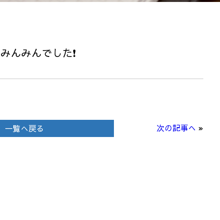
みんみんでした❗
次の記事へ
»
一覧へ戻る