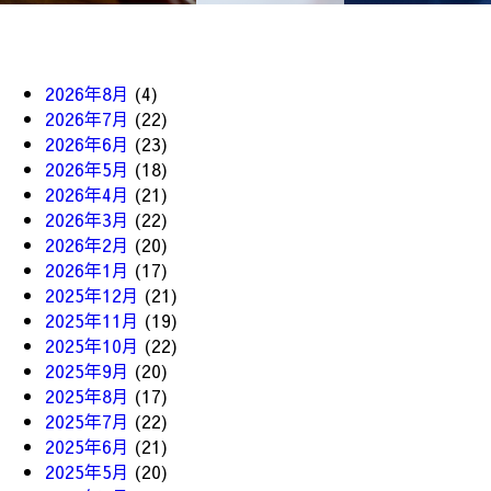
2026年8月
(4)
2026年7月
(22)
2026年6月
(23)
2026年5月
(18)
2026年4月
(21)
2026年3月
(22)
2026年2月
(20)
2026年1月
(17)
2025年12月
(21)
2025年11月
(19)
2025年10月
(22)
2025年9月
(20)
2025年8月
(17)
2025年7月
(22)
2025年6月
(21)
2025年5月
(20)