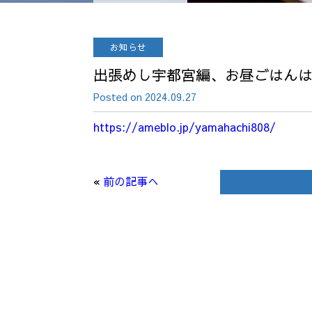
お知らせ
出張めし宇都宮編、お昼ごはんは
Posted on 2024.09.27
https://ameblo.jp/yamahachi808/
«
前の記事へ